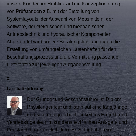
unsere Kunden im Hinblick auf die Konzeptionierung
von Prüfständen z.B. mit der Erstellung von
Systemlayouts, der Auswahl von Messmitteln, der
Software, der elektrischen und mechanischen
Antriebstechnik und hydraulischer Komponenten.
Abgerundet wird unsere Beratungsleistung durch die
Erstellung von umfangreichen Lastenheften für den
Beschaffungsprozess und die Vermittlung passender
Lieferanten zur jeweiligen Aufgabenstellung.
Geschäftsführung
Der Gründer und Geschäftsführer ist Diplom-
Physikingenieur und kann auf eine langjährige
und sehr erfolgreiche Tätigkeit als Projekt- und
Vertriebsingenieur im kundenspezifischen Anlagen- und
Prüfstandsbau zurückblicken. Er verfügt über eine