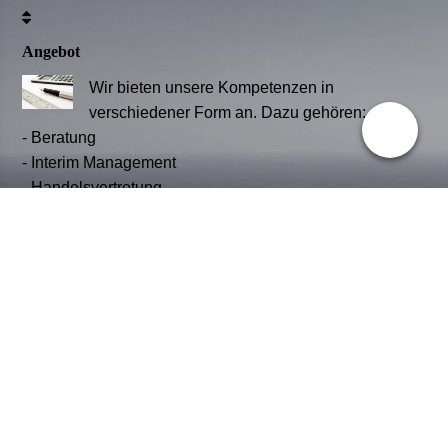
Angebot
Wir bieten unsere Kompetenzen in
verschiedener Form an. Dazu gehören:
-
Beratung
-
Interim Management
-
Handelsvertretung
Leitbild
Unser Leitbild orientiert sich an
bestimmten Grundsätzen. Wir
möchten:
- einen offenen, ehrlichen und
vertrauensvollen Umgang mit all
unseren Partnern