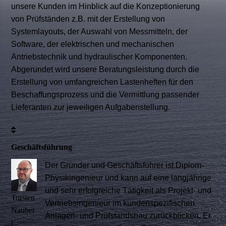
unsere Kunden im Hinblick auf die Konzeptionierung
von Prüfständen z.B. mit der Erstellung von
Systemlayouts, der Auswahl von Messmitteln, der
Software, der elektrischen und mechanischen
Antriebstechnik und hydraulischer Komponenten.
Abgerundet wird unsere Beratungsleistung durch die
Erstellung von umfangreichen Lastenheften für den
Beschaffungsprozess und die Vermittlung passender
Lieferanten zur jeweiligen Aufgabenstellung.
Geschäftsführung
Der Gründer und Geschäftsführer ist Diplom-
Physikingenieur und kann auf eine langjährige
und sehr erfolgreiche Tätigkeit als Projekt- und
Torsten
Vertriebsingenieur im kundenspezifischen
Nauber
Anlagen- und Prüfstandsbau zurückblicken. Er
t