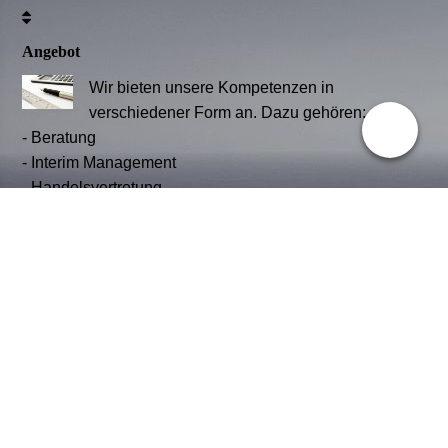
Angebot
Wir bieten unsere Kompetenzen in
verschiedener Form an. Dazu gehören:
-
Beratung
-
Interim Management
-
Handelsvertretung
Leitbild
Unser Leitbild orientiert sich an
bestimmten Grundsätzen. Wir
möchten:
- einen offenen, ehrlichen und
vertrauensvollen Umgang mit all
unseren Partnern